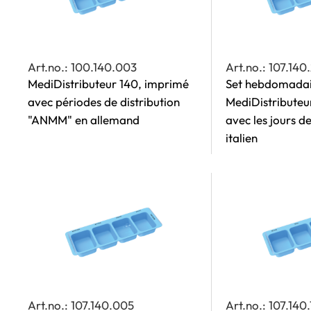
Art.no.: 100.140.003
Art.no.: 107.140
MediDistributeur 140, imprimé
Set hebdomadai
avec périodes de distribution
MediDistributeu
"ANMM" en allemand
avec les jours d
italien
Art.no.: 107.140.005
Art.no.: 107.140