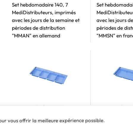
Set hebdomadaire 140, 7
Set hebdomadai
MediDistributeurs, imprimés
MediDistributeu
avec les jours de la semaine et
avec les jours d
périodes de distribution
périodes de dist
"MMAN" en allemand
"MMSN" en fran
Art.no.: 41de1/49
Art.no.: 61/69
MediDistributeur 41/49,
MediDistributeu
pour vous offrir la meilleure expérience possible.
imprimé avec périodes de
distribution en allemand