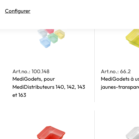
Configurer
Art.no.: 100.148
Art.no.: 66.2
MediGodets, pour
MediGodets à us
MediDistributeurs 140, 142, 143
jaunes-transpar
et 163