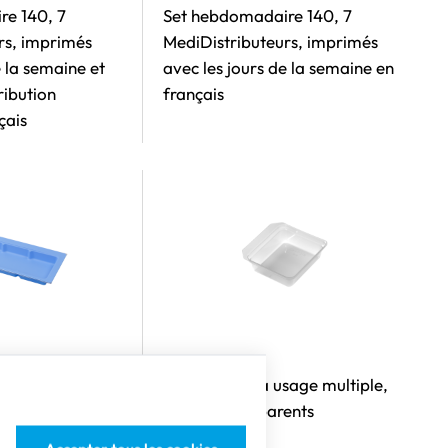
re 140, 7
Set hebdomadaire 140, 7
rs, imprimés
MediDistributeurs, imprimés
e la semaine et
avec les jours de la semaine en
ribution
français
çais
Art.no.: 66.1
r 61/69
MediGodets à usage multiple,
blancs-transparents