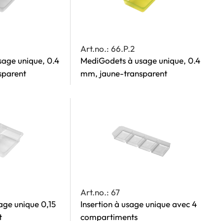
Art.no.: 66.P.2
age unique, 0.4
MediGodets à usage unique, 0.4
sparent
mm, jaune-transparent
z
Art.no.: 67
ge unique 0,15
Insertion à usage unique avec 4
t
compartiments