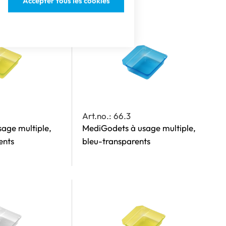
Accepter tous les cookies
Art.no.: 66.3
age multiple,
MediGodets à usage multiple,
ents
bleu-transparents