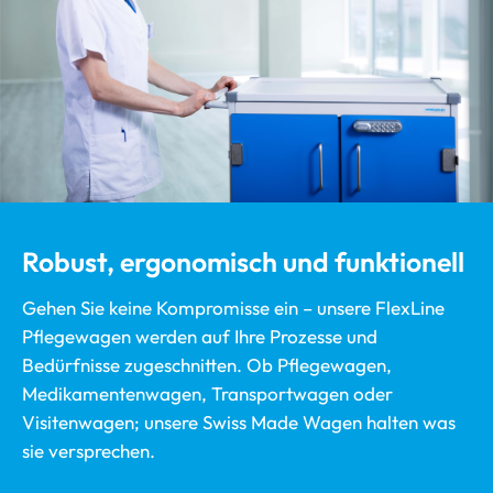
Robust, ergonomisch und funktionell
Gehen Sie keine Kompromisse ein – unsere FlexLine
Pflegewagen werden auf Ihre Prozesse und
Bedürfnisse zugeschnitten. Ob Pflegewagen,
Medikamentenwagen, Transportwagen oder
Visitenwagen; unsere Swiss Made Wagen halten was
sie versprechen.