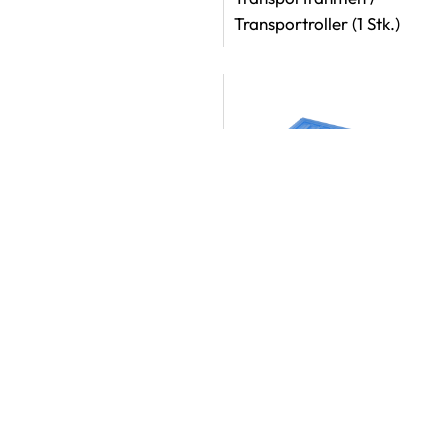
Transportroller
(1 Stk.)
Art.Nr.: 300.201-25
Art.Nr.: 1091-1
Blisterklammer
(1 Stk.)
Wochentablett für 8
MediDispenser 271/279
oder 281/289
(1 Stk.)