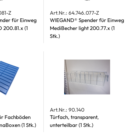
081-Z
Art.Nr.: 64.746.077-Z
der für Einweg
WIEGAND® Spender für Einweg
O 200.81.x
(1
MediBecher light 200.77.x
(1
Stk.)
1
Art.Nr.: 90.140
für Fachböden
Türfach, transparent,
armaBoxen
(1 Stk.)
unterteilbar
(1 Stk.)