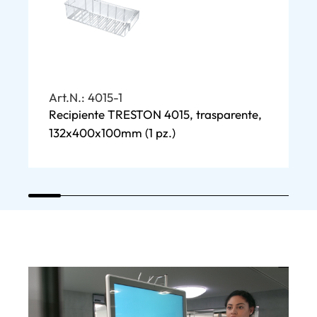
Art.N.: 4015-1
A
Recipiente TRESTON 4015, trasparente,
S
132x400x100mm
(1 pz.)
4