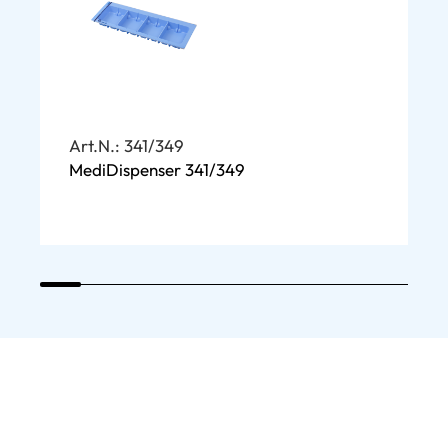
Art.N.: 341/349
A
MediDispenser 341/349
B
m