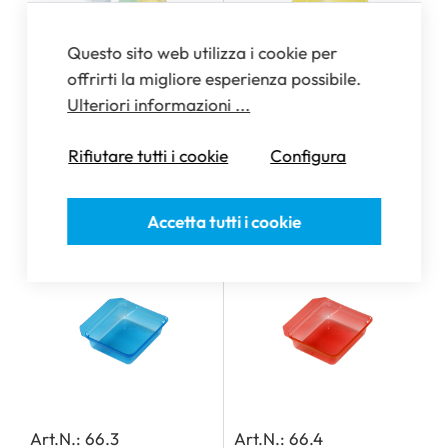
Questo sito web utilizza i cookie per
offrirti la migliore esperienza possibile.
Ulteriori informazioni ...
Art.N.: 100.148
Art.N.: 66.2
Vaschette, per
Vaschette riutilizzabili,
Rifiutare tutti i cookie
Configura
MediDispenser 140, 142,
0.8 mm, gialli
143 e 163
Accetta tutti i cookie
Art.N.: 66.3
Art.N.: 66.4