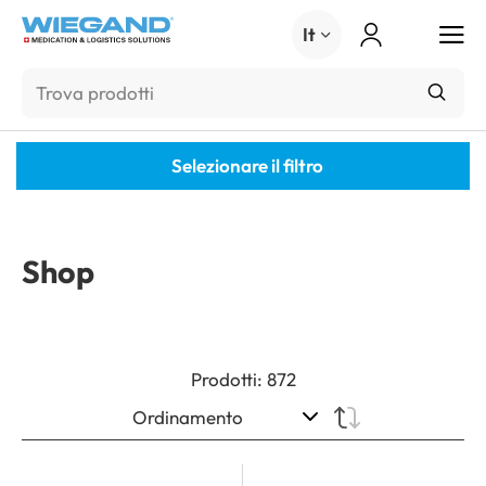
Menu
It
Selezionare il filtro
Shop
Prodotti
:
872