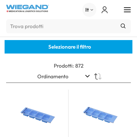
Menu
It
Selezionare il filtro
Prodotti
:
872