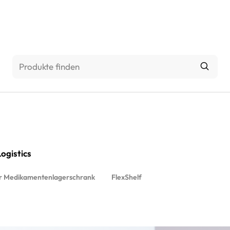
Über uns
ogistics
ter Medikamentenlagerschrank
FlexShelf